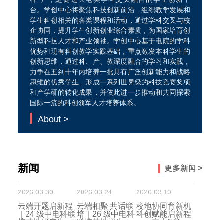
台。学创中心将聚焦科技创新前沿，组织教学发展和
学生科创相关的各类课程和活动，通过学科交叉与校
企协同，提升学生创新创业综合素质，为国家培育创
新型科技人才和产业领袖。学创中心基于电院的学科
优势和现有科创教学实践基础，重点激发本科学生的
创新思维，通过科、产、教深度融合的学习和实践，
力争在五到十年内培养一批具有广泛创新能力和战略
思维的优秀学生，形成一系列世界级的科技竞赛奖项
和产学研的转化成果，并依此进一步推动和共同探索
国际一流的科创领军人才培养体系。
About >
新闻
更多新闻 >
2026.03.30
2026.03.24
2026.03.19
云端开题启新程
云端相聚 共话联
校地协同育新机
｜24 级中电科联
培｜26 级中电科
科创赋能启新程