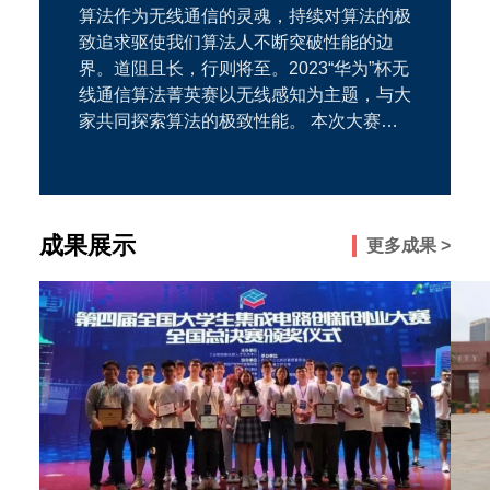
算法作为无线通信的灵魂，持续对算法的极
致追求驱使我们算法人不断突破性能的边
界。道阻且长，行则将至。2023“华为”杯无
线通信算法菁英赛以无线感知为主题，与大
家共同探索算法的极致性能。 本次大赛由
华为无线网络产品线与上海交通大学联合主
办，面向长三角地区知名高校相关专业的知
名高校相关专业研究生、本科生组队参加。
同时，大赛将邀请学术界、工业界的资深专
成果展示
更多成果 >
家担任评委，为参赛者提供集中呈现学习力
与科研风采的智力角逐平台。