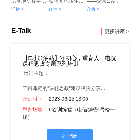
培基地研究生开
联培基地招生宣
——交大E谷深
题报告会顺利完
讲会顺利举办
度参与上海交大·
详情 >
详情 >
详情 >
成
苏州吴中校地合
作系列活动
E-Talk
更多讲座 >
【E才加油站】守初心，重育人！电院
课程思政专题系列培训
 培训主题：

工科课程的“课程思政”建设经验分享

开讲时间：
2023-06-15 13:00
举办场地：
E谷训练营（电信群楼4号楼一
楼）
主要内容：

1、工科课程，如何挖掘课程思政教学元素？

立即预约